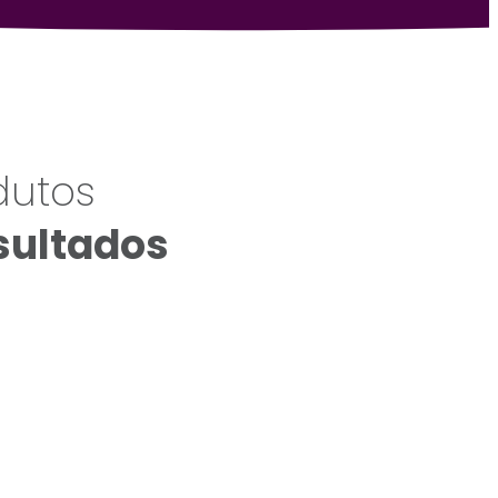
dutos
sultados