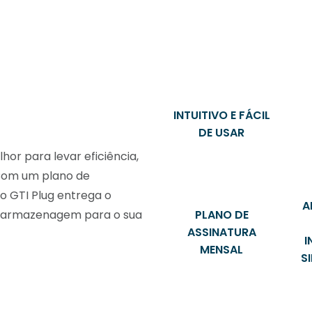
INTUITIVO E FÁCIL
DE USAR
or para levar eficiência,
 Com um plano de
 o GTI Plug entrega o
A
PLANO DE
e armazenagem para o sua
ASSINATURA
I
MENSAL
S