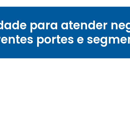
idade para atender ne
rentes portes e segme