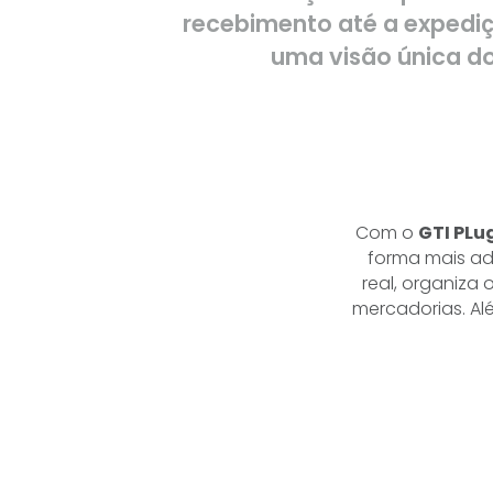
recebimento até a expediç
uma visão única d
Com o
GTI PLu
forma mais a
real, organiza
mercadorias. Al