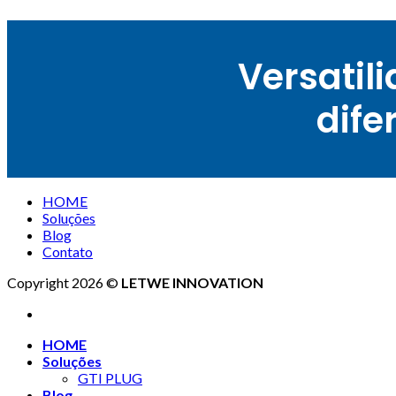
Versatil
dife
HOME
Soluções
Blog
Contato
Copyright 2026 ©
LETWE INNOVATION
HOME
Soluções
GTI PLUG
Blog